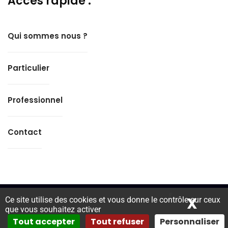
Accès rapide :
Qui sommes nous ?
Particulier
Professionnel
Contact
X
Mas
Ce site utilise des cookies et vous donne le contrôle sur ceux
Copyright © 2024 S&A Assurance-
Création Site
que vous souhaitez activer
Wordpress
par iSoluce.
Mentions légales.
Tout accepter
Tout refuser
Personnaliser